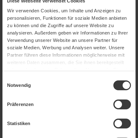
Diese Webseite verwendet Cookies
getrenntes Wohn- und Schlafzimmer
Wir verwenden Cookies, um Inhalte und Anzeigen zu
1 Badezimmer mit
personalisieren, Funktionen für soziale Medien anbieten
Badewanne/Duschwand/Toilette
zu können und die Zugriffe auf unsere Website zu
analysieren. Außerdem geben wir Informationen zu Ihrer
1 Badezimmer mit Dusche/Toilette
Verwendung unserer Website an unsere Partner für
Infrarotkabine
soziale Medien, Werbung und Analysen weiter. Unsere
Partner führen diese Informationen möglicherweise mit
Haarföhn
weiteren Daten zusammen, die Sie ihnen bereitgestellt
Minibar
haben oder die sie im Rahmen Ihrer Nutzung der Dienste
Zimmersafe
gesammelt haben.
Einwilligungsauswahl
Notwendig
Telefon
2 Flatscreens mit Kabel-TV
Präferenzen
Radio
Balkon (ca. 50 m2)
Statistiken