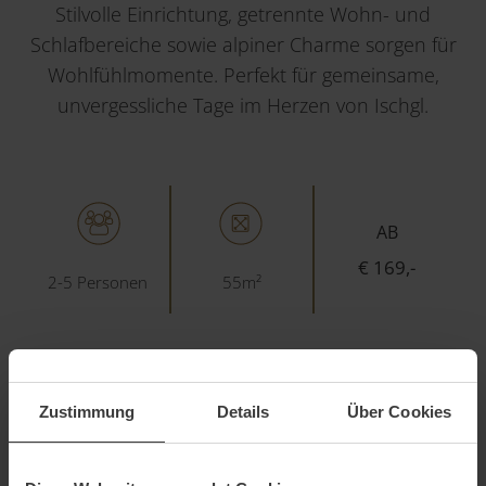
Stilvolle Einrichtung, getrennte Wohn- und
Schlafbereiche sowie alpiner Charme sorgen für
Wohlfühlmomente. Perfekt für gemeinsame,
unvergessliche Tage im Herzen von Ischgl.
AB
€ 169,-
2-5 Personen
55m²
ANFRAGEN
BUCHEN
Zustimmung
Details
Über Cookies