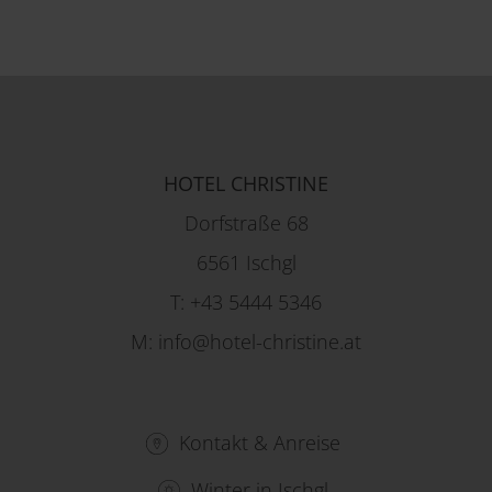
HOTEL CHRISTINE
Dorfstraße 68
6561 Ischgl
T:
+43 5444 5346
M:
info@hotel-christine.at
Kontakt & Anreise
Winter in Ischgl