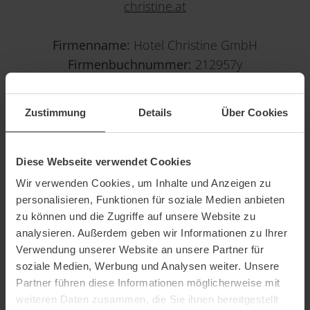
christine.at
Firmenname:
Hotel Christine GmbH
Firmenbuchnummer:
212957y
Firmengericht:
Landesgericht Innsbruck
Behörde gem. ECG (E-Commerce
Zustimmung
Details
Über Cookies
Gesetz):
Bezirkshauptmannschaft Landeck
DESIGN & REALISIERUNG
Diese Webseite verwendet Cookies
Wir verwenden Cookies, um Inhalte und Anzeigen zu
ProKontakt GmbH
personalisieren, Funktionen für soziale Medien anbieten
Ansitz Löwenhaus, Rennweg 9
zu können und die Zugriffe auf unsere Website zu
analysieren. Außerdem geben wir Informationen zu Ihrer
A-6020 Innsbruck
Verwendung unserer Website an unsere Partner für
T
+43 6245 93082
soziale Medien, Werbung und Analysen weiter. Unsere
M
info@prokontakt.at
Partner führen diese Informationen möglicherweise mit
W
www.prokontakt.at
weiteren Daten zusammen, die Sie ihnen bereitgestellt