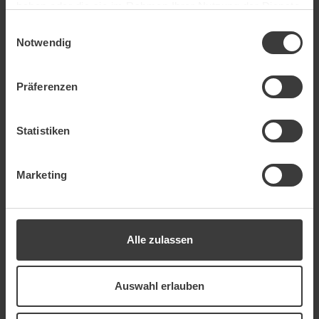
haben oder die sie im Rahmen Ihrer Nutzung der Dienste
Vertriebswerk GmbH
gesammelt haben.
Einwilligungsauswahl
Ansitz Löwenhaus, Rennweg 9
Notwendig
A-6020 Innsbruck
T
+43 512 931 818
Präferenzen
M
office@vertriebswerk.at
W
www.vertriebswerk.at
Statistiken
BILDNACHWEIS
Marketing
Hotel Christine, Foto Mario, TVB Paznaun-Ischgl,
fotolia.com (© edwardderule, Sikov, Andrey
Kiselev, Peter Atkins,
Alle zulassen
YakobchukOlena), ©Thomas Marzusch
Auswahl erlauben