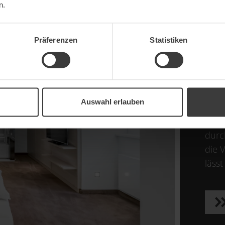
n.
Z
Präferenzen
Statistiken
MOD
Klar
Auswahl erlauben
eine
Ambi
durc
die 
läss