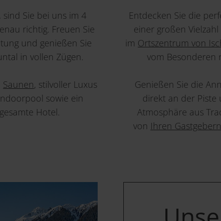
sind Sie bei uns im 4
Entdecken Sie die per
enau richtig. Freuen Sie
einer großen Vielzah
ltung und genießen Sie
im
Ortszentrum von Isc
untal in vollen Zügen.
vom Besonderen ni
m
Saunen
, stilvoller Luxus
Genießen Sie die Ann
Indoorpool sowie ein
direkt an der Piste 
 gesamte Hotel.
Atmosphäre aus Tradi
von
Ihren Gastgeber
Unser