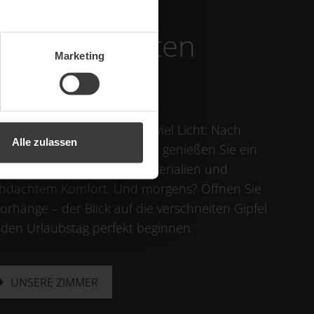
immer & Suiten
Marketing
ERN, KLAR, GEMÜTLICH
e Linien, ruhige Farben und viel Licht: Nach
Alle zulassen
m aktiven Tag in den Bergen genießen Sie ein
ente aus hochwertigen Materialien und
hdachtem Komfort. Und morgens? Öffnen Sie
Vorhänge – der Blick auf die verschneiten Gipfel
t den Urlaubstag perfekt beginnen.
UNSERE ZIMMER