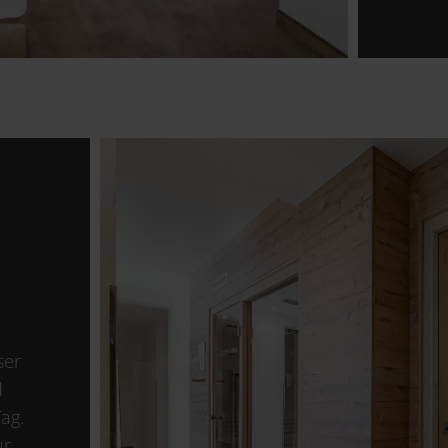
ser
d
ag.
ur