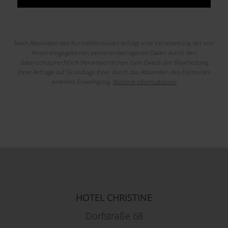
Nach Absenden des Kontaktformulars erfolgt eine Verarbeitung der von
Ihnen eingegebenen personenbezogenen Daten durch den
datenschutzrechtlich Verantwortlichen zum Zweck der Bearbeitung
Ihrer Anfrage auf Grundlage Ihrer durch das Absenden des Formulars
erteilten Einwilligung.
Weitere Informationen
HOTEL CHRISTINE
Dorfstraße 68