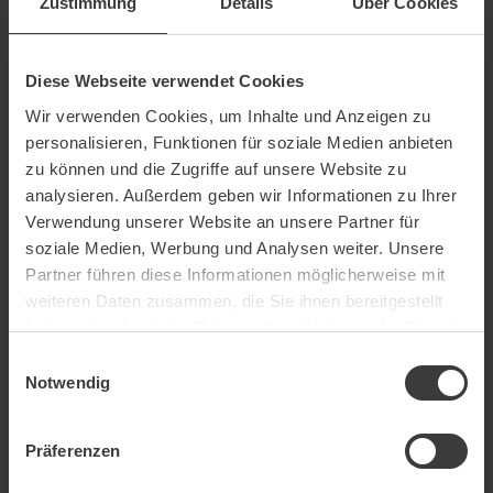
Zustimmung
Details
Über Cookies
Diese Webseite verwendet Cookies
Wir verwenden Cookies, um Inhalte und Anzeigen zu
Persönliche Daten
personalisieren, Funktionen für soziale Medien anbieten
zu können und die Zugriffe auf unsere Website zu
analysieren. Außerdem geben wir Informationen zu Ihrer
Anrede
Verwendung unserer Website an unsere Partner für
soziale Medien, Werbung und Analysen weiter. Unsere
Partner führen diese Informationen möglicherweise mit
weiteren Daten zusammen, die Sie ihnen bereitgestellt
haben oder die sie im Rahmen Ihrer Nutzung der Dienste
Vorname
*
gesammelt haben.
Einwilligungsauswahl
Notwendig
Präferenzen
Nachname
*