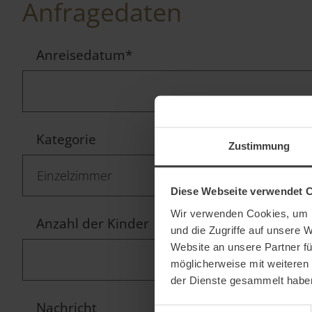
Anfragedaten
Anreisedatum
*
Kategorie
Zustimmung
Diese Webseite verwendet 
Wir verwenden Cookies, um I
Anzahl der Kinder
und die Zugriffe auf unsere 
Website an unsere Partner fü
möglicherweise mit weiteren
der Dienste gesammelt habe
Nachricht