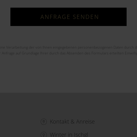
eine Verarbeitung der von Ihnen eingegebenen personenbezogenen Daten durch d
 Anfrage auf Grundlage Ihrer durch das Absenden des Formulars erteilten Einwill
Kontakt & Anreise
Winter in Ischgl